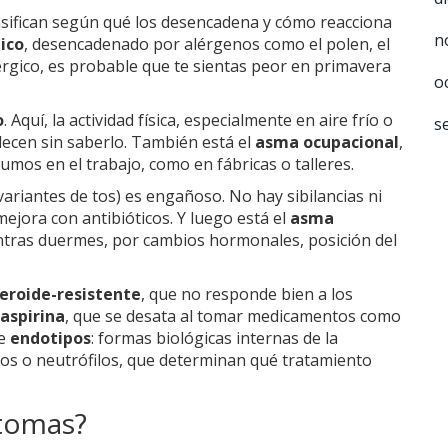
asifican según qué los desencadena y cómo reacciona
n
ico
, desencadenado por alérgenos como el polen, el
lérgico, es probable que te sientas peor en primavera
o
o
. Aquí, la actividad física, especialmente en aire frío o
s
decen sin saberlo. También está el
asma ocupacional
,
umos en el trabajo, como en fábricas o talleres.
ariantes de tos) es engañoso. No hay sibilancias ni
mejora con antibióticos. Y luego está el
asma
tras duermes, por cambios hormonales, posición del
eroide-resistente
, que no responde bien a los
aspirina
, que se desata al tomar medicamentos como
de
endotipos
: formas biológicas internas de la
los o neutrófilos, que determinan qué tratamiento
ntomas?