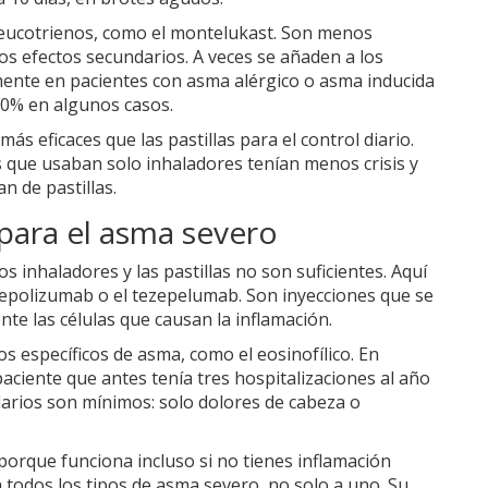
 leucotrienos, como el montelukast. Son menos
os efectos secundarios. A veces se añaden a los
mente en pacientes con asma alérgico o asma inducida
20% en algunos casos.
s eficaces que las pastillas para el control diario.
 que usaban solo inhaladores tenían menos crisis y
n de pastillas.
 para el asma severo
s inhaladores y las pastillas no son suficientes. Aquí
mepolizumab o el tezepelumab. Son inyecciones que se
e las células que causan la inflamación.
 específicos de asma, como el eosinofílico. En
paciente que antes tenía tres hospitalizaciones al año
darios son mínimos: solo dolores de cabeza o
orque funciona incluso si no tienes inflamación
a todos los tipos de asma severo, no solo a uno. Su