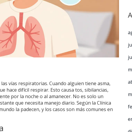
A
a
j
j
m
a
las vías respiratorias. Cuando alguien tiene asma,
 hace difícil respirar. Esto causa tos, sibilancias,
m
mente por la noche o al amanecer. No es solo un
stante que necesita manejo diario. Según la Clínica
f
 mundo la padecen, y los casos son más comunes en
e
a
d