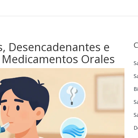
s, Desencadenantes e
C
a Medicamentos Orales
S
S
B
S
S
D