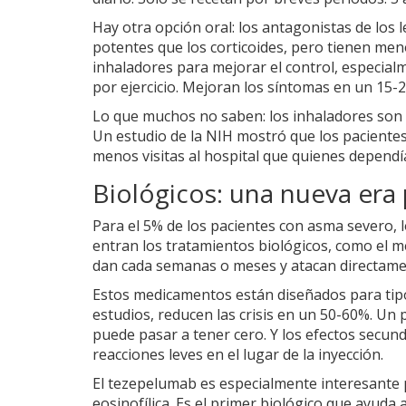
Hay otra opción oral: los antagonistas de los
potentes que los corticoides, pero tienen men
inhaladores para mejorar el control, especial
por ejercicio. Mejoran los síntomas en un 15-
Lo que muchos no saben: los inhaladores son má
Un estudio de la NIH mostró que los pacientes
menos visitas al hospital que quienes dependía
Biológicos: una nueva era
Para el 5% de los pacientes con asma severo, lo
entran los tratamientos biológicos, como el 
dan cada semanas o meses y atacan directament
Estos medicamentos están diseñados para tipos
estudios, reducen las crisis en un 50-60%. Un 
puede pasar a tener cero. Y los efectos secun
reacciones leves en el lugar de la inyección.
El tezepelumab es especialmente interesante p
eosinofílica. Es el primer biológico que ayuda 