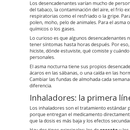
Los desencadenantes varían mucho de persona
del tabaco, la contaminación del aire, el frío e
respiratorias como el resfriado o la gripe. Pa
polen, moho, pelo de animales. Para el asma o
químicos o los gases.
Lo curioso es que algunos desencadenantes n
tener síntomas hasta horas después. Por eso,
hiciste, dónde estuviste, qué comiste y cuándo 
personales.
El asma nocturna tiene sus propios desencaden
ácaros en las sábanas, o una caída en las hor
Cambiar las fundas de almohada cada semana 
diferencia.
Inhaladores: la primera lí
Los inhaladores son el tratamiento estándar 
porque entregan el medicamento directamente 
que la dosis es más baja y los efectos secund
Hay dos tipos principales: los de
rescate
y los