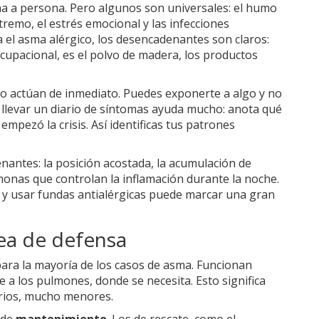
 a persona. Pero algunos son universales: el humo
xtremo, el estrés emocional y las infecciones
ra el asma alérgico, los desencadenantes son claros:
cupacional, es el polvo de madera, los productos
o actúan de inmediato. Puedes exponerte a algo y no
 llevar un diario de síntomas ayuda mucho: anota qué
empezó la crisis. Así identificas tus patrones
antes: la posición acostada, la acumulación de
monas que controlan la inflamación durante la noche.
y usar fundas antialérgicas puede marcar una gran
nea de defensa
para la mayoría de los casos de asma. Funcionan
a los pulmones, donde se necesita. Esto significa
arios, mucho menores.
 de
mantenimiento
. Los de rescate, como el