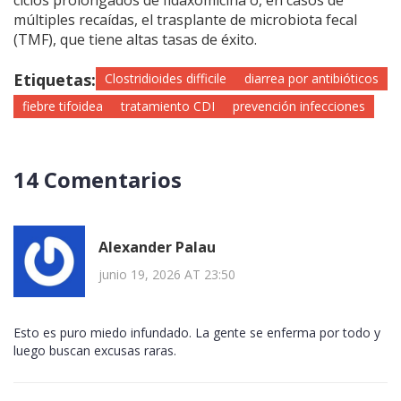
ciclos prolongados de fidaxomicina o, en casos de
múltiples recaídas, el trasplante de microbiota fecal
(TMF), que tiene altas tasas de éxito.
Etiquetas:
Clostridioides difficile
diarrea por antibióticos
fiebre tifoidea
tratamiento CDI
prevención infecciones
14 Comentarios
Alexander Palau
junio 19, 2026 AT 23:50
Esto es puro miedo infundado. La gente se enferma por todo y
luego buscan excusas raras.