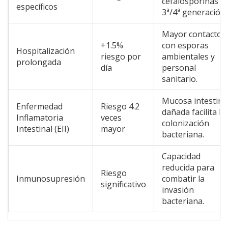
cefalosporinas d
específicos
3ª/4ª generación.
Mayor contacto
+1.5%
con esporas
Hospitalización
riesgo por
ambientales y
prolongada
día
personal
sanitario.
Mucosa intestina
Enfermedad
Riesgo 4.2
dañada facilita la
Inflamatoria
veces
colonización
Intestinal (EII)
mayor
bacteriana.
Capacidad
reducida para
Riesgo
Inmunosupresión
combatir la
significativo
invasión
bacteriana.