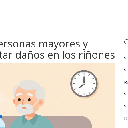
ersonas mayores y
C
tar daños en los riñones
S
S
B
S
S
D