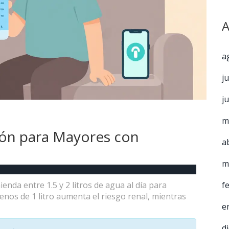
A
a
j
j
m
ión para Mayores con
a
m
nda entre 1.5 y 2 litros de agua al día para
f
os de 1 litro aumenta el riesgo renal, mientras
e
d