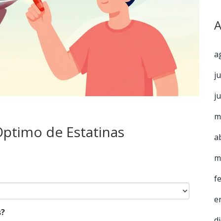
A
a
j
j
m
ptimo de Estatinas
a
m
f
e
s?
d