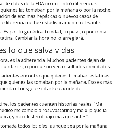
ase de datos de la FDA no encontró diferencias
re quienes las tomaban por la mañana o por la noche.
vación de enzimas hepáticas o nuevos casos de
 La diferencia no fue estadísticamente relevante.
a. Es por tu genética, tu edad, tu peso, o por tomar
atina. Cambiar la hora no lo arreglará.
es lo que salva vidas
hora, es la adherencia. Muchos pacientes dejan de
secundarios, o porque no ven resultados inmediatos.
 pacientes encontró que quienes tomaban estatinas
s que quienes las tomaban por la mañana. Eso es más
umenta el riesgo de infarto o accidente
ine, los pacientes cuentan historias reales: "Me
 médico me cambió a rosuvastatina y me dijo que la
nca, y mi colesterol bajó más que antes".
lla tomada todos los días, aunque sea por la mañana,