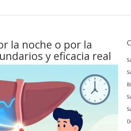
or la noche o por la
C
ndarios y eficacia real
S
S
B
S
S
D