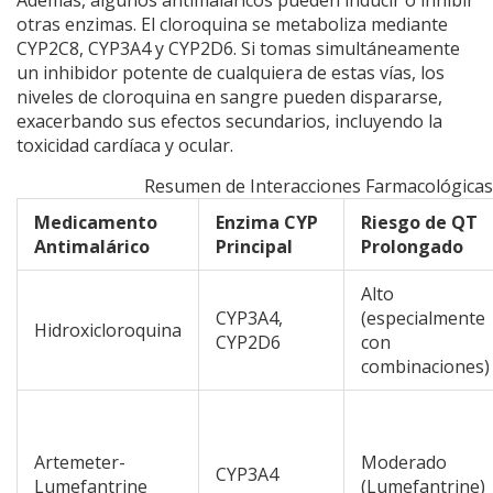
otras enzimas. El cloroquina se metaboliza mediante
CYP2C8, CYP3A4 y CYP2D6. Si tomas simultáneamente
un inhibidor potente de cualquiera de estas vías, los
niveles de cloroquina en sangre pueden dispararse,
exacerbando sus efectos secundarios, incluyendo la
toxicidad cardíaca y ocular.
Resumen de Interacciones Farmacológicas
Medicamento
Enzima CYP
Riesgo de QT
Antimalárico
Principal
Prolongado
Alto
CYP3A4,
(especialmente
Hidroxicloroquina
CYP2D6
con
combinaciones)
Artemeter-
Moderado
CYP3A4
Lumefantrine
(Lumefantrine)