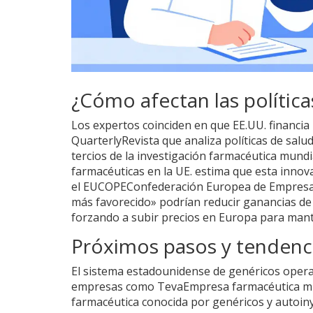
¿Cómo afectan las política
Los expertos coinciden en que EE.UU. financia 
Quarterly
Revista que analiza políticas de salu
tercios de la investigación farmacéutica mundi
farmacéuticas en la UE.
estima que esta innova
el
EUCOPE
Confederación Europea de Empresa
más favorecido» podrían reducir ganancias de 
forzando a subir precios en Europa para mante
Próximos pasos y tendenc
El sistema estadounidense de genéricos oper
empresas como
Teva
Empresa farmacéutica mul
farmacéutica conocida por genéricos y autoin