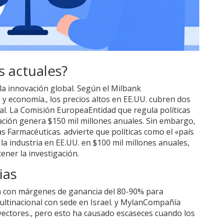
s actuales?
la innovación global. Según el
Milbank
d y economía.
, los precios altos en EE.UU. cubren dos
al. La
Comisión Europea
Entidad que regula políticas
ción genera $150 mil millones anuales. Sin embargo,
s Farmacéuticas.
advierte que políticas como el «país
la industria en EE.UU. en $100 mil millones anuales,
ner la investigación.
ias
a con márgenes de ganancia del 80-90% para
tinacional con sede en Israel.
y
Mylan
Compañía
yectores.
, pero esto ha causado escaseces cuando los