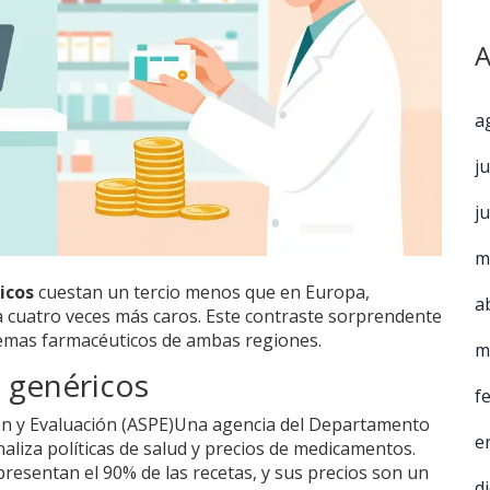
A
a
j
j
m
icos
cuestan un tercio menos que en Europa,
a
 cuatro veces más caros. Este contraste sorprendente
stemas farmacéuticos de ambas regiones.
m
s genéricos
f
ón y Evaluación (ASPE)
Una agencia del Departamento
e
aliza políticas de salud y precios de medicamentos.
presentan el 90% de las recetas, y sus precios son un
d