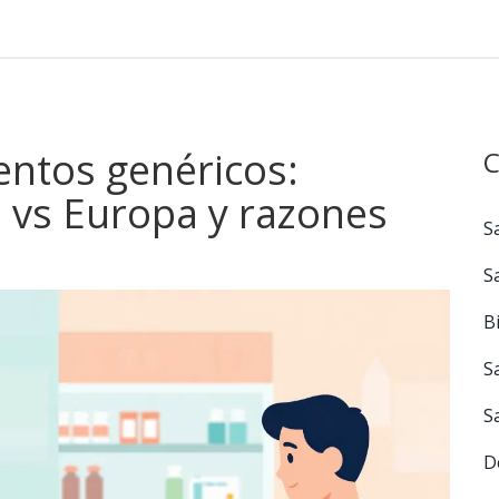
ntos genéricos:
C
 vs Europa y razones
S
S
B
S
S
D