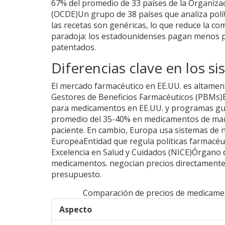
67% del promedio de 33 países de la
Organizac
(OCDE)
Un grupo de 38 países que analiza polít
las recetas son genéricas, lo que reduce la c
paradoja: los estadounidenses pagan menos 
patentados.
Diferencias clave en los s
El mercado farmacéutico en EE.UU. es altame
Gestores de Beneficios Farmacéuticos (PBMs)
para medicamentos en EE.UU.
y programas gu
promedio del 35-40% en medicamentos de marc
paciente. En cambio, Europa usa sistemas de 
Europea
Entidad que regula políticas farmacéut
Excelencia en Salud y Cuidados (NICE)
Órgano d
medicamentos.
negocian precios directamente
presupuesto.
Comparación de precios de medicamen
Aspecto