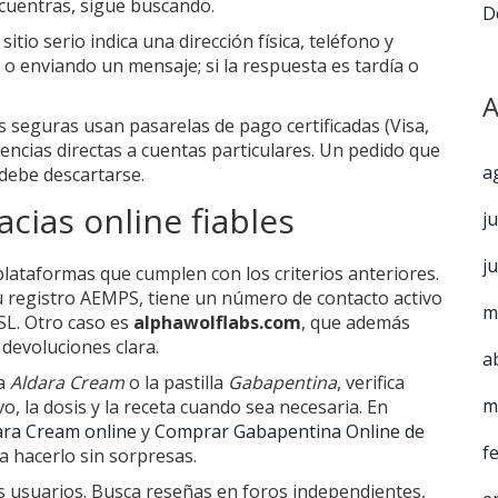
ncuentras, sigue buscando.
D
sitio serio indica una dirección física, teléfono y
 o enviando un mensaje; si la respuesta es tardía o
A
 seguras usan pasarelas de pago certificadas (Visa,
encias directas a cuentas particulares. Un pedido que
a
 debe descartarse.
cias online fiables
j
j
lataformas que cumplen con los criterios anteriores.
 registro AEMPS, tiene un número de contacto activo
m
SSL. Otro caso es
alphawolflabs.com
, que además
 devoluciones clara.
a
ma
Aldara Cream
o la pastilla
Gabapentina
, verifica
m
vo, la dosis y la receta cuando sea necesaria. En
ra Cream online
y
Comprar Gabapentina Online de
f
 hacerlo sin sorpresas.
os usuarios. Busca reseñas en foros independientes,