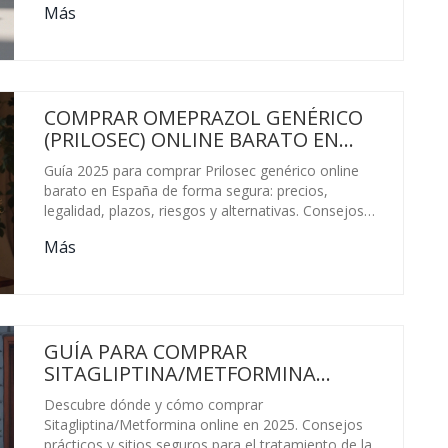
Más
COMPRAR OMEPRAZOL GENÉRICO
(PRILOSEC) ONLINE BARATO EN
2025: PRECIOS, SEGURIDAD Y
Guía 2025 para comprar Prilosec genérico online
ALTERNATIVAS
barato en España de forma segura: precios,
legalidad, plazos, riesgos y alternativas. Consejos
claros y prácticos.
Más
GUÍA PARA COMPRAR
SITAGLIPTINA/METFORMINA
ONLINE DE FORMA SEGURA EN 2025
Descubre dónde y cómo comprar
Sitagliptina/Metformina online en 2025. Consejos
prácticos y sitios seguros para el tratamiento de la