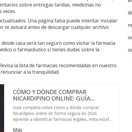
e
mentarios sobre entregas tardías, medicinas no
s veces.
d
ctualizados. Una página falsa puede intentar instalar
n
 te avisará antes de descargar cualquier archivo
o
desde casa será tan seguro como visitar la farmacia
édico o farmacéutico si tienes dudas sobre la
s
Revisa la lista de farmacias recomendadas en nuestro
 renunciar a la tranquilidad.
CÓMO Y DÓNDE COMPRAR
NICARDIPINO ONLINE: GUÍA
SEGURA, PRECIOS Y FARMACIAS
Guía completa sobre cómo y dónde comprar
FIABLES EN 2026
Nicardipino online de forma segura en 2026.
Aprende a identificar farmacias legales, evita estafas
y conoce los precios reales.
Más