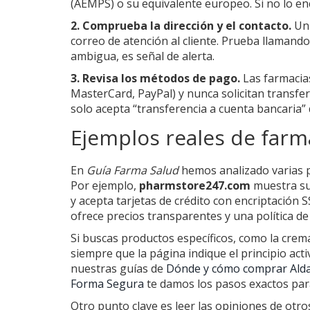
(AEMPS) o su equivalente europeo. Si no lo e
2. Comprueba la dirección y el contacto.
Un 
correo de atención al cliente. Prueba llamando
ambigua, es señal de alerta.
3. Revisa los métodos de pago.
Las farmacias
MasterCard, PayPal) y nunca solicitan transfer
solo acepta “transferencia a cuenta bancaria”
Ejemplos reales de farma
En
Guía Farma Salud
hemos analizado varias p
Por ejemplo,
pharmstore247.com
muestra su
y acepta tarjetas de crédito con encriptación 
ofrece precios transparentes y una política de
Si buscas productos específicos, como la cre
siempre que la página indique el principio acti
nuestras guías de
Dónde y cómo comprar Alda
Forma Segura
te damos los pasos exactos para
Otro punto clave es leer las opiniones de otr