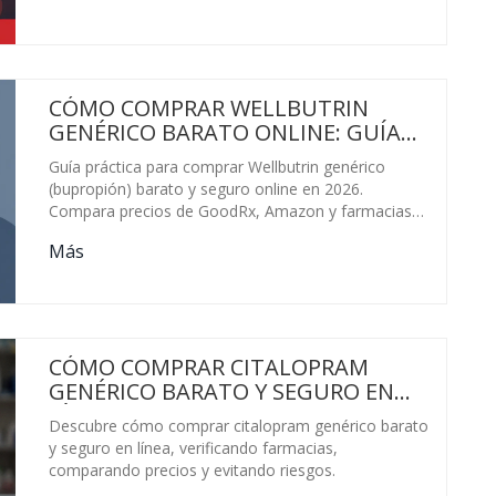
CÓMO COMPRAR WELLBUTRIN
GENÉRICO BARATO ONLINE: GUÍA
SEGURA Y PRECIOS 2026
Guía práctica para comprar Wellbutrin genérico
(bupropión) barato y seguro online en 2026.
Compara precios de GoodRx, Amazon y farmacias
digitales, evita estafas y conoce tus opciones
Más
legales.
CÓMO COMPRAR CITALOPRAM
GENÉRICO BARATO Y SEGURO EN
LÍNEA
Descubre cómo comprar citalopram genérico barato
y seguro en línea, verificando farmacias,
comparando precios y evitando riesgos.