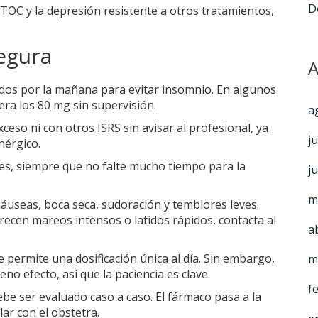
D
l TOC y la depresión resistente a otros tratamientos,
egura
A
ados por la mañana para evitar insomnio. En algunos
ra los 80 mg sin supervisión.
a
eso ni con otros ISRS sin avisar al profesional, ya
j
nérgico.
des, siempre que no falte mucho tiempo para la
j
m
áuseas, boca seca, sudoración y temblores leves.
recen mareos intensos o latidos rápidos, contacta al
a
e permite una dosificación única al día. Sin embargo,
m
o efecto, así que la paciencia es clave.
f
be ser evaluado caso a caso. El fármaco pasa a la
ar con el obstetra.