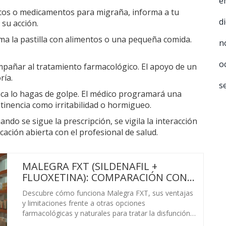
e
icos o medicamentos para migraña, informa a tu
d
 su acción.
oma la pastilla con alimentos o una pequeña comida.
n
o
mpañar al tratamiento farmacológico. El apoyo de un
ría.
s
unca lo hagas de golpe. El médico programará una
tinencia como irritabilidad o hormigueo.
ando se sigue la prescripción, se vigila la interacción
ción abierta con el profesional de salud.
MALEGRA FXT (SILDENAFIL +
FLUOXETINA): COMPARACIÓN CON
ALTERNATIVAS PARA LA
Descubre cómo funciona Malegra FXT, sus ventajas
DISFUNCIÓN ERÉCTIL
y limitaciones frente a otras opciones
farmacológicas y naturales para tratar la disfunción
eréctil.