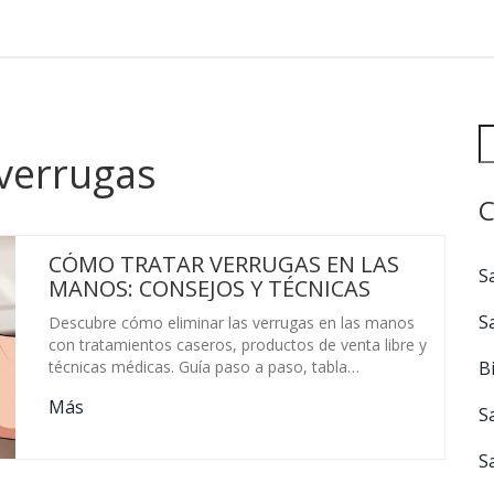
 verrugas
C
CÓMO TRATAR VERRUGAS EN LAS
S
MANOS: CONSEJOS Y TÉCNICAS
S
Descubre cómo eliminar las verrugas en las manos
con tratamientos caseros, productos de venta libre y
B
técnicas médicas. Guía paso a paso, tabla
comparativa y consejos para prevenir recaídas.
Más
S
S