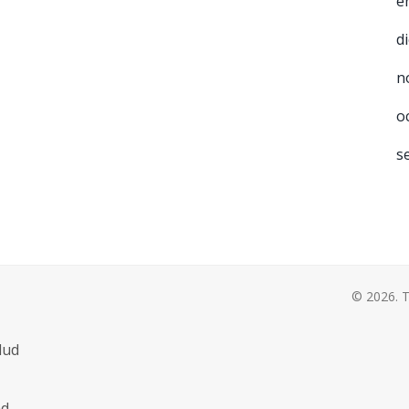
e
d
n
o
s
© 2026. T
lud
ad