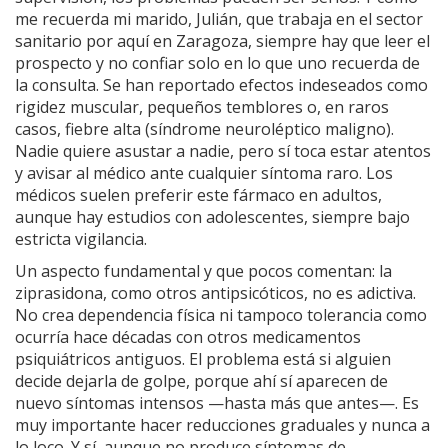
me recuerda mi marido, Julián, que trabaja en el sector
sanitario por aquí en Zaragoza, siempre hay que leer el
prospecto y no confiar solo en lo que uno recuerda de
la consulta. Se han reportado efectos indeseados como
rigidez muscular, pequeños temblores o, en raros
casos, fiebre alta (síndrome neuroléptico maligno).
Nadie quiere asustar a nadie, pero sí toca estar atentos
y avisar al médico ante cualquier síntoma raro. Los
médicos suelen preferir este fármaco en adultos,
aunque hay estudios con adolescentes, siempre bajo
estricta vigilancia.
Un aspecto fundamental y que pocos comentan: la
ziprasidona, como otros antipsicóticos, no es adictiva.
No crea dependencia física ni tampoco tolerancia como
ocurría hace décadas con otros medicamentos
psiquiátricos antiguos. El problema está si alguien
decide dejarla de golpe, porque ahí sí aparecen de
nuevo síntomas intensos —hasta más que antes—. Es
muy importante hacer reducciones graduales y nunca a
lo loco. Y sí, aunque no produce síntomas de