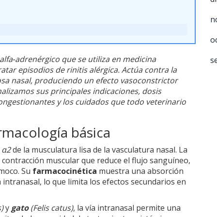
n
o
alfa‑adrenérgico
que se utiliza en
medicina
s
ratar episodios de
rinitis alérgica
. Actúa contra la
cosa nasal, produciendo un
efecto vasoconstrictor
analizamos sus principales indicaciones, dosis
ngestionantes y los cuidados que todo
veterinario
rmacología básica
y
α2
de la musculatura lisa de la vasculatura nasal. La
 contracción muscular que reduce el flujo sanguíneo,
 moco. Su
farmacocinética
muestra una absorción
intranasal, lo que limita los efectos secundarios en
s
)
y
gato
(
Felis catus
)
, la vía intranasal permite una