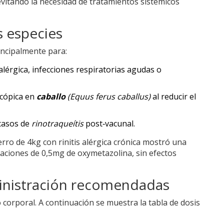
evitando la necesidad de tratamientos sistémicos
s especies
incipalmente para:
 alérgica, infecciones respiratorias agudas o
scópica en
caballo
(
Equus ferus caballus
)
al reducir el
 casos de
rinotraqueítis
post‑vacunal.
erro de 4kg con rinitis alérgica crónica mostró una
caciones de 0,5mg de oxymetazolina, sin efectos
ministración recomendadas
o corporal. A continuación se muestra la tabla de dosis