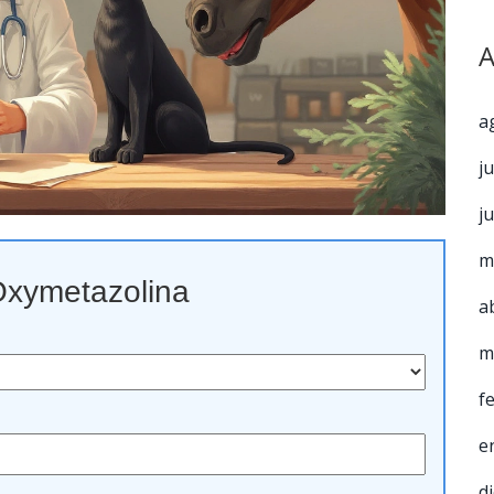
A
a
j
j
m
Oxymetazolina
a
m
f
e
d