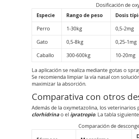
Dosificación de o
Especie
Rango de peso
Dosis típ
Perro
1‑30kg
0,5‑2mg
Gato
0,5‑8kg
0,25‑1mg
Caballo
300‑600kg
10‑20mg
La aplicación se realiza mediante gotas o spr
Se recomienda limpiar la vía nasal con solución
maximizar la absorción.
Comparativa con otros de
Además de la oxymetazolina, los veterinarios 
clorhidrina
o el
ipratropio
. La tabla siguient
Comparación de desconges