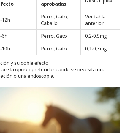
Dosis típica
efecto
aprobadas
Perro, Gato,
Ver tabla
6‑12h
Caballo
anterior
4‑6h
Perro, Gato
0,2‑0,5mg
8‑10h
Perro, Gato
0,1‑0,3mg
ción y su doble efecto
hace la opción preferida cuando se necesita una
bación o una endoscopia.