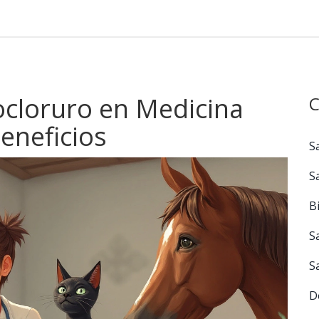
cloruro en Medicina
C
Beneficios
S
S
B
S
S
D