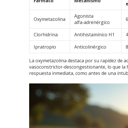
Fármaco
Mecanismo
Agonista
Oxymetazolina
alfa‑adrenérgico
Clorhidrina
Antihistamínico H1
Ipratropio
Anticolinérgico
La oxymetazolina destaca por su rapidez de ac
vasoconstrictor‑descongestionante, lo que la 
respuesta inmediata, como antes de una intu