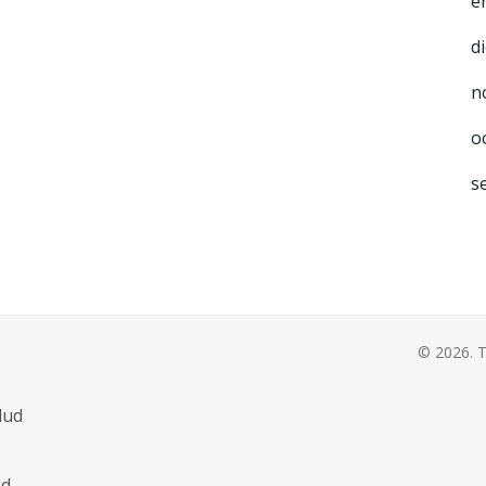
e
d
n
o
s
© 2026. T
lud
ad