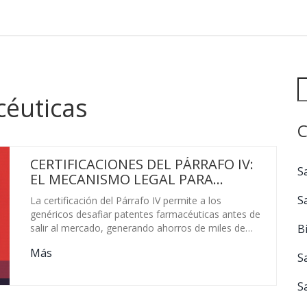
céuticas
C
CERTIFICACIONES DEL PÁRRAFO IV:
S
EL MECANISMO LEGAL PARA
DESAFIAR PATENTES
S
La certificación del Párrafo IV permite a los
FARMACÉUTICAS
genéricos desafiar patentes farmacéuticas antes de
B
salir al mercado, generando ahorros de miles de
millones y una exclusividad de 180 días para el
Más
primer desafiante. Es una herramienta legal clave
S
para la competencia en medicamentos.
S