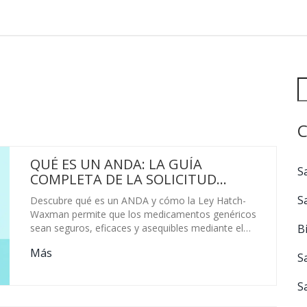
C
QUÉ ES UN ANDA: LA GUÍA
S
COMPLETA DE LA SOLICITUD
ABREVIADA DE NUEVO
S
Descubre qué es un ANDA y cómo la Ley Hatch-
MEDICAMENTO
Waxman permite que los medicamentos genéricos
B
sean seguros, eficaces y asequibles mediante el
proceso de aprobación de la FDA.
Más
S
S