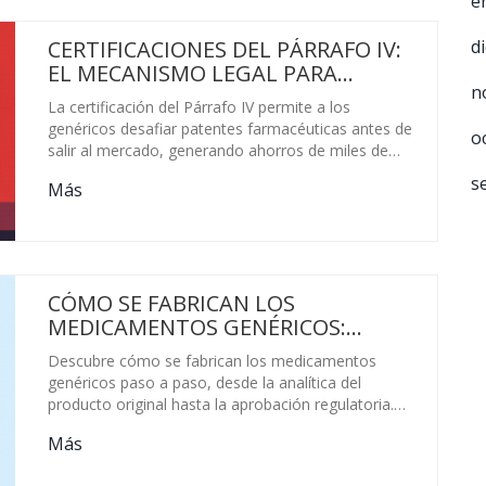
e
d
CERTIFICACIONES DEL PÁRRAFO IV:
EL MECANISMO LEGAL PARA
n
DESAFIAR PATENTES
La certificación del Párrafo IV permite a los
FARMACÉUTICAS
genéricos desafiar patentes farmacéuticas antes de
o
salir al mercado, generando ahorros de miles de
millones y una exclusividad de 180 días para el
s
Más
primer desafiante. Es una herramienta legal clave
para la competencia en medicamentos.
CÓMO SE FABRICAN LOS
MEDICAMENTOS GENÉRICOS:
PROCESO EXPLICADO PASO A PASO
Descubre cómo se fabrican los medicamentos
genéricos paso a paso, desde la analítica del
producto original hasta la aprobación regulatoria.
Aprende por qué son seguros, efectivos y hasta un
Más
85% más baratos que los de marca.