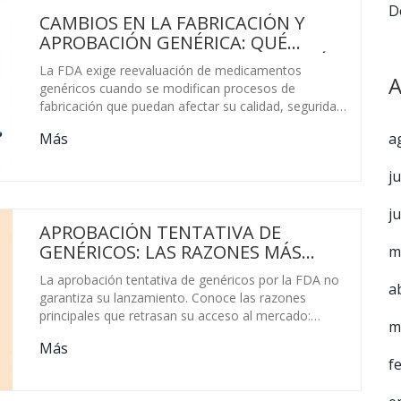
D
CAMBIOS EN LA FABRICACIÓN Y
APROBACIÓN GENÉRICA: QUÉ
DESENCADENA UNA REEVALUACIÓN
La FDA exige reevaluación de medicamentos
DE LA FDA
A
genéricos cuando se modifican procesos de
fabricación que puedan afectar su calidad, seguridad
o eficacia. Conoce qué cambios desencadenan
a
Más
aprobación y cómo se gestionan hoy.
j
j
APROBACIÓN TENTATIVA DE
GENÉRICOS: LAS RAZONES MÁS
m
COMUNES QUE RETRASAN SU
La aprobación tentativa de genéricos por la FDA no
a
LANZAMIENTO
garantiza su lanzamiento. Conoce las razones
principales que retrasan su acceso al mercado:
m
patentes, problemas de fabricación, litigios y falta de
Más
rentabilidad.
f